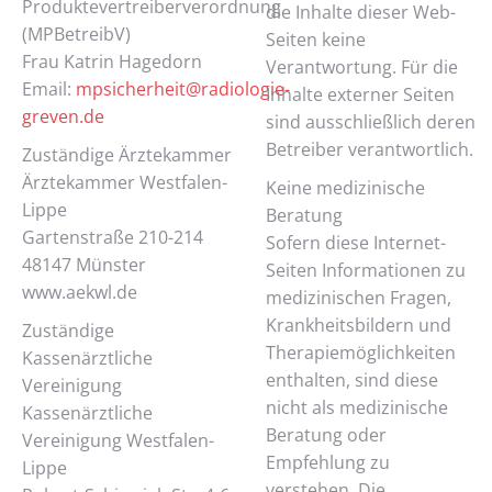
Produktevertreiberverordnung
die Inhalte dieser Web-
(MPBetreibV)
Seiten keine
Frau Katrin Hagedorn
Verantwortung. Für die
Email:
mpsicherheit@radiologie-
Inhalte externer Seiten
greven.de
sind ausschließlich deren
Betreiber verantwortlich.
Zuständige Ärztekammer
Ärztekammer Westfalen-
Keine medizinische
Lippe
Beratung
Gartenstraße 210-214
Sofern diese Internet-
48147 Münster
Seiten Informationen zu
www.aekwl.de
medizinischen Fragen,
Krankheitsbildern und
Zuständige
Therapiemöglichkeiten
Kassenärztliche
enthalten, sind diese
Vereinigung
nicht als medizinische
Kassenärztliche
Beratung oder
Vereinigung Westfalen-
Empfehlung zu
Lippe
verstehen. Die