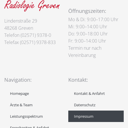
Öffnungszeiten:
Mo & Di: 9:00–17:00 Uhr
Lindenstraße 29
Mi: 9:00–14:00 Uhr
48268 Greven
Do: 9:00–18:00 Uhr
Telefon (02571) 9378-0
Fr: 9:00–14:00 Uhr
Telefax (02571) 9378-833
Termin
nur nach
V
ereinbarung
Navigation:
Kontakt:
Homepage
Kontakt & Anfahrt
Ärzte & Team
Datenschutz
Leistungsspektrum
Impressum
Sprechzeiten & Anfahrt