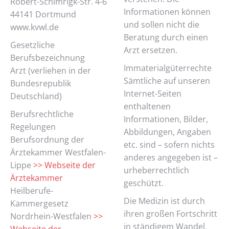
Robert-Schimrigk-Str. 4-6
Informationen können
44141 Dortmund
und sollen nicht die
www.kvwl.de
Beratung durch einen
Gesetzliche
Arzt ersetzen.
Berufsbezeichnung
Immaterialgüterrechte
Arzt (verliehen in der
Sämtliche auf unseren
Bundesrepublik
Internet-Seiten
Deutschland)
enthaltenen
Berufsrechtliche
Informationen, Bilder,
Regelungen
Abbildungen, Angaben
Berufsordnung der
etc. sind – sofern nichts
Ärztekammer Westfalen-
anderes angegeben ist –
Lippe
>> Webseite der
urheberrechtlich
Ärztekammer
geschützt.
Heilberufe-
Die Medizin ist durch
Kammergesetz
ihren großen Fortschritt
Nordrhein-Westfalen
>>
in ständigem Wandel.